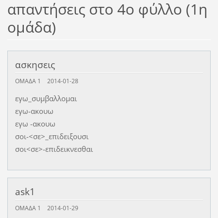
απαντήσεις στο 4ο φύλλο (1η
ομάδα)
ασκησεις
ΟΜΑΔΑ 1
2014-01-28
εγω_συμβαλλομαι
εγω-ακουω
εγω -ακουω
σοι-<σε>_επιδειξουσι
σοι<σε>-επιδεικνεσθαι
ask1
ΟΜΑΔΑ 1
2014-01-29