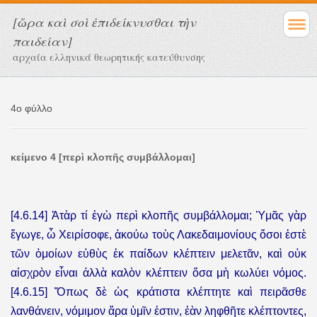
[ὥρα καὶ σοὶ ἐπιδείκνυσθαι τὴν
παιδείαν]
αρχαία ελληνικά θεωρητικής κατεύθυνσης
4ο φύλλο
κείμενο 4 [περὶ κλοπῆς συμβάλλομαι]
[4.6.14] Ἀτὰρ τί ἐγὼ περὶ κλοπῆς συμβάλλομαι; Ὑμᾶς γὰρ
ἔγωγε, ὦ Χειρίσοφε, ἀκούω τοὺς Λακεδαιμονίους ὅσοι ἐστὲ
τῶν ὁμοίων εὐθὺς ἐκ παίδων κλέπτειν μελετᾶν, καὶ οὐκ
αἰσχρὸν εἶναι ἀλλὰ καλὸν κλέπτειν ὅσα μὴ κωλύει νόμος.
[4.6.15] Ὅπως δὲ ὡς κράτιστα κλέπτητε καὶ πειρᾶσθε
λανθάνειν, νόμιμον ἄρα ὑμῖν ἐστιν, ἐὰν ληφθῆτε κλέπτοντες,