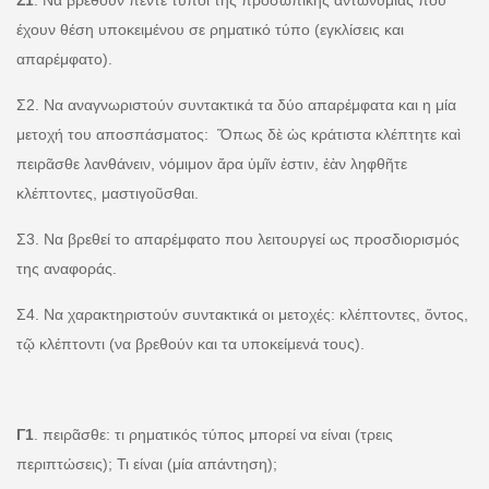
Σ1
. Να βρεθούν πέντε τύποι της προσωπικής αντωνυμίας που
έχουν θέση υποκειμένου σε ρηματικό τύπο (εγκλίσεις και
απαρέμφατο).
Σ2. Να αναγνωριστούν συντακτικά τα δύο απαρέμφατα και η μία
μετοχή του αποσπάσματος: Ὅπως δὲ ὡς κράτιστα κλέπτητε καὶ
πειρᾶσθε λανθάνειν, νόμιμον ἄρα ὑμῖν ἐστιν, ἐὰν ληφθῆτε
κλέπτοντες, μαστιγοῦσθαι.
Σ3. Να βρεθεί το απαρέμφατο που λειτουργεί ως προσδιορισμός
της αναφοράς.
Σ4. Να χαρακτηριστούν συντακτικά οι μετοχές: κλέπτοντες, ὄντος,
τῷ κλέπτοντι (να βρεθούν και τα υποκείμενά τους).
Γ1
. πειρᾶσθε: τι ρηματικός τύπος μπορεί να είναι (τρεις
περιπτώσεις); Τι είναι (μία απάντηση);