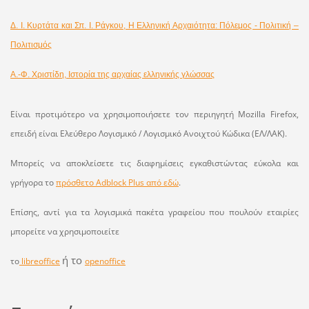
Δ. Ι. Κυρτάτα και Σπ. Ι. Ράγκου, Η Ελληνική Αρχαιότητα: Πόλεμος - Πολιτική –
Πολιτισμός
Α.-Φ. Χριστίδη, Ιστορία της αρχαίας ελληνικής γλώσσας
Είναι προτιμότερο να χρησιμοποιήσετε τον περιηγητή Mozilla Firefox,
επειδή είναι Ελεύθερο Λογισμικό / Λογισμικό Ανοιχτού Κώδικα (ΕΛ/ΛΑΚ).
Μπορείς να αποκλείσετε τις διαφημίσεις εγκαθιστώντας εύκολα και
γρήγορα το
πρόσθετο Adblock Plus από εδώ
.
Επίσης, αντί για τα λογισμικά πακέτα γραφείου που πουλούν εταιρίες
μπορείτε να χρησιμοποιείτε
ή το
το
libreoffice
openoffice