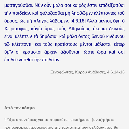
μαστιγοῦσθαι. Νῦν οὖν μάλα σοι καιρός ἐστιν ἐπιδείξασθαι
τὴν παιδείαν, καὶ φυλάξασθαι μὴ ληφθῶμεν κλέπτοντες τοῦ
ὄρους, ὡς μὴ πληγὰς λάβωμεν. [4.6.16] Ἀλλὰ μέντοι, ἔφη ὁ
Χειρίσοφος, κἀγὼ ὑμᾶς τοὺς Ἀθηναίους ἀκούω δεινοὺς
εἶναι κλέπτειν τὰ δημόσια, καὶ μάλα ὄντος δεινοῦ κινδύνου
τῷ κλέπτοντι, καὶ τοὺς κρατίστους μέντοι μάλιστα, εἴπερ
ὑμῖν οἱ κράτιστοι ἄρχειν ἀξιοῦνται· ὥστε ὥρα καὶ σοὶ
ἐπιδείκνυσθαι τὴν παιδείαν.
Ξενοφώντας, Κύρου Ανάβασις, 4.6.14-16
Από τον κόσμο
Ψάξτε απαντήσεις για τα παρακάτω ερωτήματα: (αναζητήστε
πληροφορίες προσέχοντας την ταυτότητα των σελίδων που θα